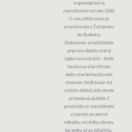
organizuje burzy
starožitností od roku 2000.
V roku 2004 sa burza
presťahovala z Čečejoviec
do Budimíra.
Sťahovaniu predchádzala
príprava objektu starej
sýpky na nový účel – Antik
bazáru so starožitným
alebo starším bazárovým
tovarom. Antik bazár má
rozlohu 600m2, kde okrem
prízemia sú aj ďalšie 2
poschodia so starožitnými
a starými vecami od
nábytku, cez knihy, obrazy,
keramiku až po bižutériu.