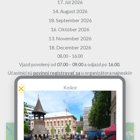
17. Júl 2026
14. August 2026
18. September 2026
16. Október 2026
13. November 2026
18. December 2026
08.00 - 16.00
Vjazd povolený od
07.00
–
09.00
a odjazd po
16.00.
Účastníci sú
povinní registrovať sa
u organizátora najneskôr
3 dni
pred burzou.
Košice
BUDIMÍR
Zámocký park