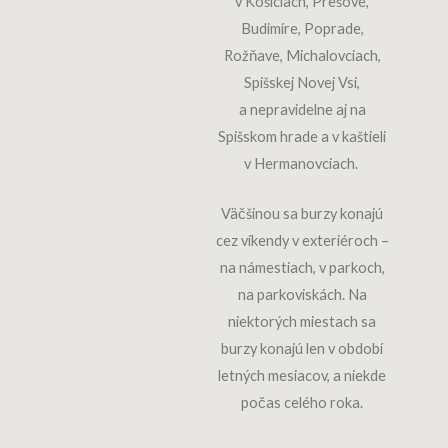
v Košiciach, Prešove,
Budimíre, Poprade,
Rožňave, Michalovciach,
Spišskej Novej Vsi,
a nepravidelne aj na
Spišskom hrade a v kaštieli
v Hermanovciach.
Väčšinou sa burzy konajú
cez víkendy v exteriéroch –
na námestiach, v parkoch,
na parkoviskách. Na
niektorých miestach sa
burzy konajú len v období
letných mesiacov, a niekde
počas celého roka.