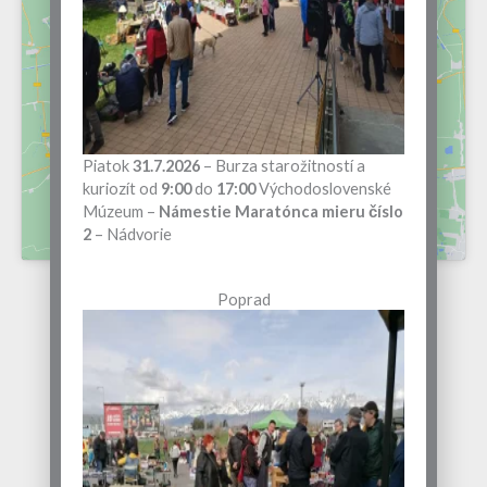
Kliknutím prijmete súbory cookie
marketing a povolíte tento obsah
Piatok
31.7.2026
– Burza starožitností a
kuriozít od
9:00
do
17:00
Východoslovenské
Múzeum –
Námestie Maratónca mieru číslo
2
– Nádvorie
Poprad
16. Máj 2026
20. Jún 2026
18. Júl 2026
15. August 2026
19. September 2026
17. Október 2026