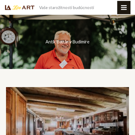
Preskočiť
Vaše starožitnosti budúcnosti
na
obsah
Antik Bazár v Budimíre