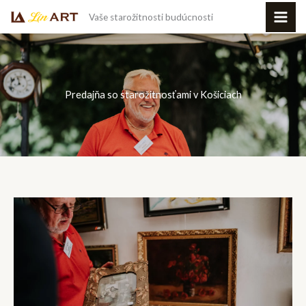
Preskočiť
Vaše starožitnosti budúcnosti
na
obsah
Predajňa so starožitnosťami v Košiciach