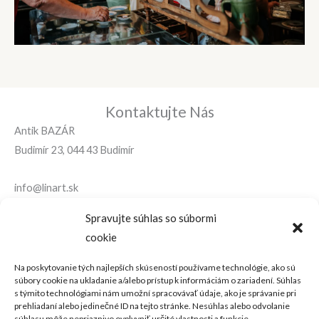
Kontaktujte Nás
Antik BAZÁR
Budimír 23, 044 43 Budimír
info@linart.sk
Spravujte súhlas so súbormi
+421 (0)905 799 177
cookie
Na poskytovanie tých najlepších skúseností používame technológie, ako sú
Menu
súbory cookie na ukladanie a/alebo prístup k informáciám o zariadení. Súhlas
Menu
s týmito technológiami nám umožní spracovávať údaje, ako je správanie pri
prehliadaní alebo jedinečné ID na tejto stránke. Nesúhlas alebo odvolanie
súhlasu môže nepriaznivo ovplyvniť určité vlastnosti a funkcie.